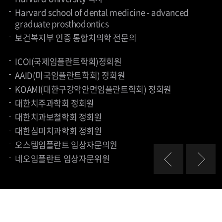
약력 소개 준비중입니다.
약력 소개 준비중입니다.
약력 소개 준비중입니다.
Harvard school of dental medicine - advanced
대한치과교정학회 인정의
graduate prosthodontics
치과교정학 석사
보건복지부 인증 통합치의학 전문의
치과교정학 박사과정
강릉원주대학교 치과대학 교정과 외래교수
ICOI(국제임플란트학회)정회원
AAID(미국임플란트학회) 정회원
대한치과교정학회 정회원
KOAMI(대한구강악안면임플란트학회) 정회원
미국 치과교정학회(AAO) 회원
대한치주과학회 정회원
유럽 치과교정학회(EOS) 회원
대한치과보철학회 정회원
세계 교정의사 연맹(WFO) fellow
대한심미치과학회 정회원
오스템임플란트 임상자문의원
네오임플란트 임상자문위원