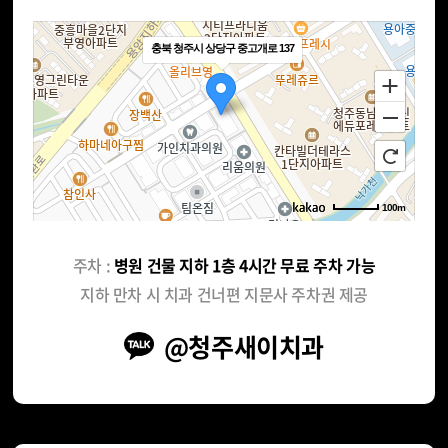
충북 청주시 상당구 중고개로 137
100m
주차 :
병원 건물 지하 1층 4시간 무료 주차 가능
지하 만차 시 치과 건너편 지문사 주차권 제공
@청주새이치과