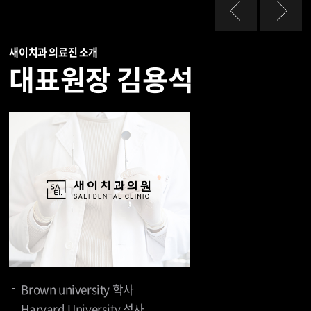
새이치과 의료진 소개
대표원장 김용석
Brown university 학사
보건복지부 인증 치과교정과 전문의
보건복지부 인증 치과교정과 전문의
치과보존과전문의
통합치의학전문의
준비중입니다.
Harvard University 석사
한국성장기치과교정연구회 편집이사